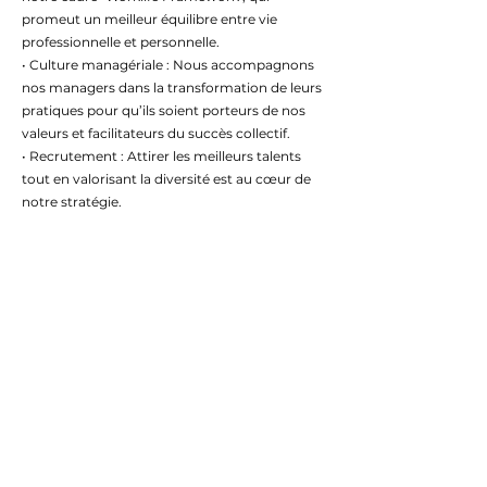
promeut un meilleur équilibre entre vie
professionnelle et personnelle.
• Culture managériale : Nous accompagnons
nos managers dans la transformation de leurs
pratiques pour qu’ils soient porteurs de nos
valeurs et facilitateurs du succès collectif.
• Recrutement : Attirer les meilleurs talents
tout en valorisant la diversité est au cœur de
notre stratégie.
Résultats obtenus
• Refonte de notre politique de rémunération
pour plus d'équité et de transparence.
• Digitalisation de nos processus RH pour une
meilleure efficacité et accessibilité.
• Amélioration de la communication interne
avec un dispositif modernisé
• Simplification et optimisation de nos
procédures internes