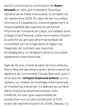
Sanofi a annoncé la nomination de 
Rami 
Mroueh
 en tant que Président Directeur 
Général de sa filiale marocaine, à compter du 
1er septembre 2025. En plus de ses nouvelles 
fonctions à Casablanca, il prend également la 
responsabilité des opérations de Sanofi 
Pharma en Tunisie et en Libye, succédant ainsi 
à Najla Cherif Hamdi. Cette nomination illustre 
la volonté du groupe pharmaceutique de 
consolider son ancrage dans la région du 
Maghreb, en confiant ses marchés 
stratégiques à un dirigeant doté d’une solide 
expérience internationale.
Âgé de 45 ans, marié et père de trois enfants, 
Rami Mroueh est pharmacien de formation et 
diplômé de l’Université Claude Bernard Lyon 1, 
ainsi que de l’
emlyon business school
, où il a 
obtenu un master en stratégie internationale 
et marketing industriel. Il a débuté sa carrière 
dans l’industrie pharmaceutique chez 
FAREVA, en tant que responsable de 
production sur un site certifié par la FDA, 
avant de rejoindre Sanofi en 2008. Depuis, il y 