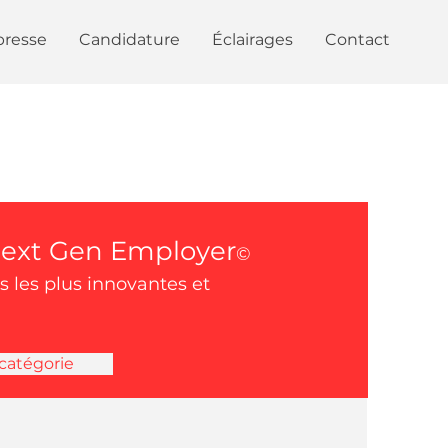
presse
Candidature
Éclairages
Contact
 Next Gen Employer
©
s les plus innovantes et
catégorie