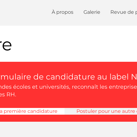
À propos
Galerie
Revue de 
re
rmulaire de candidature au label
ndes écoles et universités, reconnaît les entreprise
es RH.
 première candidature
Postuler pour une autre 