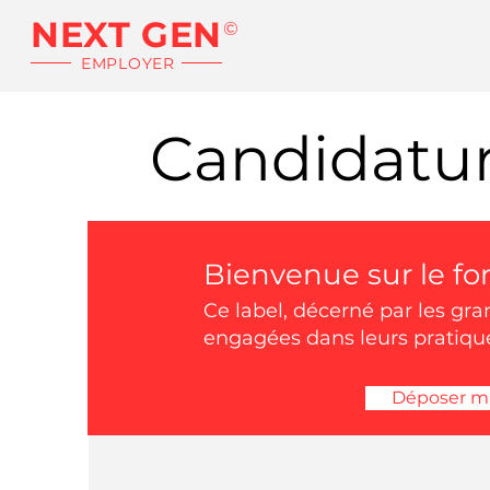
NEXT GEN
©
EMPLOYER
Candidatu
Bienvenue sur le fo
Ce label, décerné par les gra
engagées dans leurs pratiqu
Déposer ma