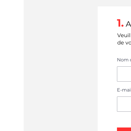
1.
A
Veuil
de v
Nom d
E-mai