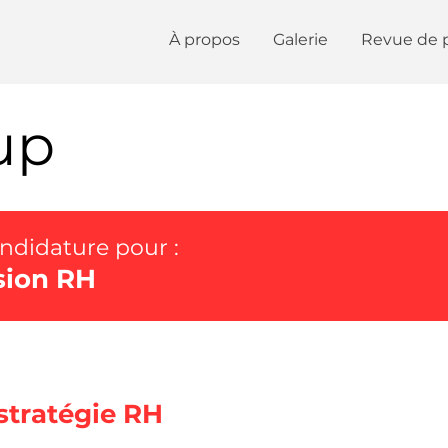
À propos
Galerie
Revue de 
up
andidature pour :
ision RH
 stratégie RH