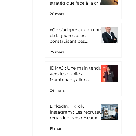
stratégique face à la crise
énergétique
26 mars
«On s’adapte aux attentes
de la jeunesse en
construisant des
environnements de travail
25 mars
agiles et responsabilisants
»
 
IDMAJ : Une main tendue
vers les oubliés.
Maintenant, allons
jusqu'au bout.
24 mars
LinkedIn, TikTok,
 
Instagram : Les recruteurs
regardent vos réseaux
sociaux
19 mars
 