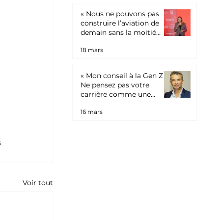
« Nous ne pouvons pas
construire l’aviation de
demain sans la moitié
féminine des talents du
18 mars
pays »
« Mon conseil à la Gen Z ?
Ne pensez pas votre
carrière comme une
trajectoire linéaire, mais
16 mars
comme une succession
d’apprentissages
stratégiques. »
 
Voir tout